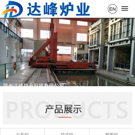
1
台车炉
箱式炉
网带炉