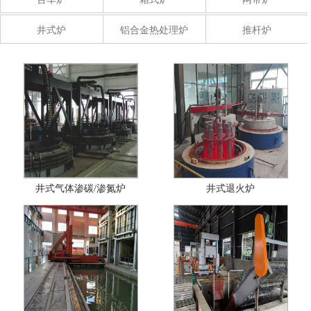
井式炉
铝合金热处理炉
推杆炉
井式气体渗碳/渗氮炉
井式退火炉